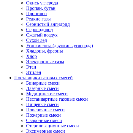
Окись углерода
Пропан, бутан
Пропилен
Редкие газы
Сернистый ангидрид
Сероводород
Сжатый воздух
Сухой лед
Углекислота (двуокись углерода)
Хладоны, фреоны
Хлор
Электронные газы
Этан
Этилен
Поставщики газовых смесей
Бинарные смеси
Лазерные смеси
Медицинские смеси
Нестандартные газовые смеси
Пищевые смеси
Поверочные смеси
Пожарные смеси
Сварочные смеси
Стерилизационные смеси
Эксимерные смеси