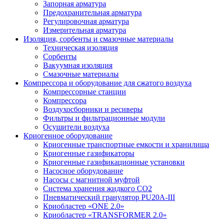
Запорная арматура
Предохранительная арматура
Регулировочная арматура
Измерительная арматура
Изоляция, сорбенты и смазочные материалы
Техническая изоляция
Сорбенты
Вакуумная изоляция
Смазочные материалы
Компрессора и оборудование для сжатого воздуха
Компрессорные станции
Компрессора
Воздухосборники и ресиверы
Фильтры и фильтрационные модули
Осушители воздуха
Криогенное оборудование
Криогенные транспортные емкости и хранилища
Криогенные газификаторы
Криогенные газификационные установки
Насосное оборудование
Насосы с магнитной муфтой
Система хранения жидкого CO2
Пневматический гранулятор PU20A-III
Криобластер «ONE 2.0»
Криобластер «TRANSFORMER 2.0»