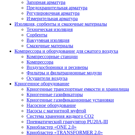
Запорная арматура
Предохранительная арматура
Регулировочная арматура
Измерительная арматура
Изоляция, сорбенты и смазочные материалы
Техническая изоляция
Сорбенты
Вакуумная изоляция
Смазочные материалы
Компрессора и оборудование для сжатого воздуха
Компрессорные станции
Компрессора
Воздухосборники и ресиверы
Фильтры и фильтрационные модули
Осушители воздуха
Криогенное оборудование
Криогенные транспортные емкости и хранилища
Криогенные газификаторы
Криогенные газификационные установки
Насосное оборудование
Насосы с магнитной муфтой
Система хранения жидкого CO2
Пневматический гранулятор PU20A-III
Криобластер «ONE 2.0»
Криобластер «TRANSFORMER 2.0»