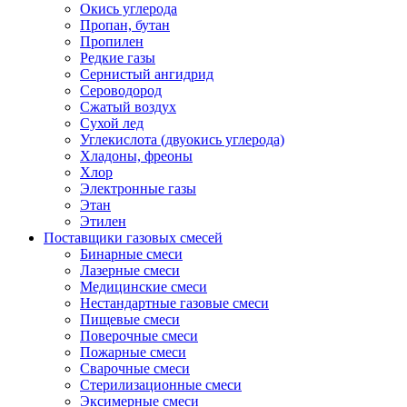
Окись углерода
Пропан, бутан
Пропилен
Редкие газы
Сернистый ангидрид
Сероводород
Сжатый воздух
Сухой лед
Углекислота (двуокись углерода)
Хладоны, фреоны
Хлор
Электронные газы
Этан
Этилен
Поставщики газовых смесей
Бинарные смеси
Лазерные смеси
Медицинские смеси
Нестандартные газовые смеси
Пищевые смеси
Поверочные смеси
Пожарные смеси
Сварочные смеси
Стерилизационные смеси
Эксимерные смеси