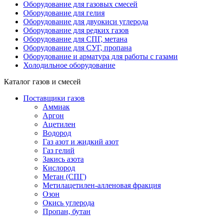
Оборудование для газовых смесей
Оборудование для гелия
Оборудование для двуокиси углерода
Оборудование для редких газов
Оборудование для СПГ, метана
Оборудование для СУГ, пропана
Оборудование и арматура для работы с газами
Холодильное оборудование
Каталог газов и смесей
Поставщики газов
Аммиак
Аргон
Ацетилен
Водород
Газ азот и жидкий азот
Газ гелий
Закись азота
Кислород
Метан (СПГ)
Метилацетилен-алленовая фракция
Озон
Окись углерода
Пропан, бутан