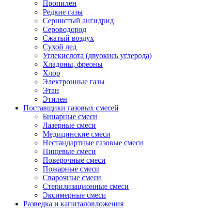
Пропилен
Редкие газы
Сернистый ангидрид
Сероводород
Сжатый воздух
Сухой лед
Углекислота (двуокись углерода)
Хладоны, фреоны
Хлор
Электронные газы
Этан
Этилен
Поставщики газовых смесей
Бинарные смеси
Лазерные смеси
Медицинские смеси
Нестандартные газовые смеси
Пищевые смеси
Поверочные смеси
Пожарные смеси
Сварочные смеси
Стерилизационные смеси
Эксимерные смеси
Разведка и капиталовложения