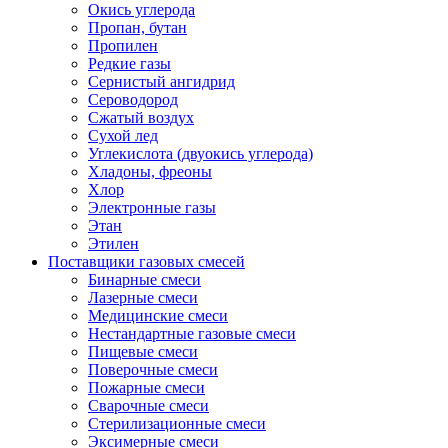
Окись углерода
Пропан, бутан
Пропилен
Редкие газы
Сернистый ангидрид
Сероводород
Сжатый воздух
Сухой лед
Углекислота (двуокись углерода)
Хладоны, фреоны
Хлор
Электронные газы
Этан
Этилен
Поставщики газовых смесей
Бинарные смеси
Лазерные смеси
Медицинские смеси
Нестандартные газовые смеси
Пищевые смеси
Поверочные смеси
Пожарные смеси
Сварочные смеси
Стерилизационные смеси
Эксимерные смеси