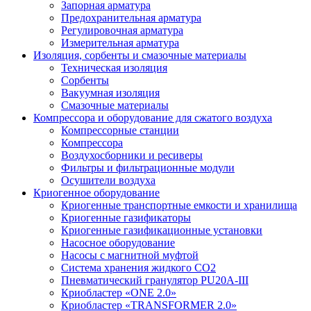
Запорная арматура
Предохранительная арматура
Регулировочная арматура
Измерительная арматура
Изоляция, сорбенты и смазочные материалы
Техническая изоляция
Сорбенты
Вакуумная изоляция
Смазочные материалы
Компрессора и оборудование для сжатого воздуха
Компрессорные станции
Компрессора
Воздухосборники и ресиверы
Фильтры и фильтрационные модули
Осушители воздуха
Криогенное оборудование
Криогенные транспортные емкости и хранилища
Криогенные газификаторы
Криогенные газификационные установки
Насосное оборудование
Насосы с магнитной муфтой
Система хранения жидкого CO2
Пневматический гранулятор PU20A-III
Криобластер «ONE 2.0»
Криобластер «TRANSFORMER 2.0»