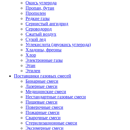
Окись углерода
Пропан, бутан
Пропилен
Редкие газы
Сернистый ангидрид
Сероводород
Сжатый воздух
Сухой лед
Углекислота (двуокись углерода)
Хладоны, фреоны
Хлор
Электронные газы
Этан
Этилен
Поставщики газовых смесей
Бинарные смеси
Лазерные смеси
Медицинские смеси
Нестандартные газовые смеси
Пищевые смеси
Поверочные смеси
Пожарные смеси
Сварочные смеси
Стерилизационные смеси
Эксимерные смеси