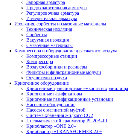
Запорная арматура
Предохранительная арматура
Регулировочная арматура
Измерительная арматура
Изоляция, сорбенты и смазочные материалы
Техническая изоляция
Сорбенты
Вакуумная изоляция
Смазочные материалы
Компрессора и оборудование для сжатого воздуха
Компрессорные станции
Компрессора
Воздухосборники и ресиверы
Фильтры и фильтрационные модули
Осушители воздуха
Криогенное оборудование
Криогенные транспортные емкости и хранилища
Криогенные газификаторы
Криогенные газификационные установки
Насосное оборудование
Насосы с магнитной муфтой
Система хранения жидкого CO2
Пневматический гранулятор PU20A-III
Криобластер «ONE 2.0»
Криобластер «TRANSFORMER 2.0»