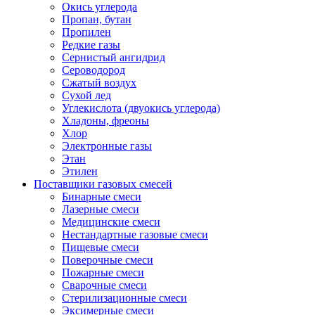
Окись углерода
Пропан, бутан
Пропилен
Редкие газы
Сернистый ангидрид
Сероводород
Сжатый воздух
Сухой лед
Углекислота (двуокись углерода)
Хладоны, фреоны
Хлор
Электронные газы
Этан
Этилен
Поставщики газовых смесей
Бинарные смеси
Лазерные смеси
Медицинские смеси
Нестандартные газовые смеси
Пищевые смеси
Поверочные смеси
Пожарные смеси
Сварочные смеси
Стерилизационные смеси
Эксимерные смеси