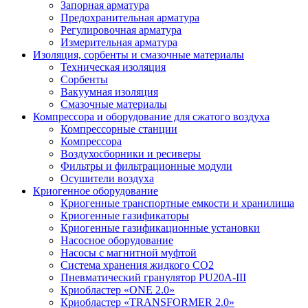
Запорная арматура
Предохранительная арматура
Регулировочная арматура
Измерительная арматура
Изоляция, сорбенты и смазочные материалы
Техническая изоляция
Сорбенты
Вакуумная изоляция
Смазочные материалы
Компрессора и оборудование для сжатого воздуха
Компрессорные станции
Компрессора
Воздухосборники и ресиверы
Фильтры и фильтрационные модули
Осушители воздуха
Криогенное оборудование
Криогенные транспортные емкости и хранилища
Криогенные газификаторы
Криогенные газификационные установки
Насосное оборудование
Насосы с магнитной муфтой
Система хранения жидкого CO2
Пневматический гранулятор PU20A-III
Криобластер «ONE 2.0»
Криобластер «TRANSFORMER 2.0»