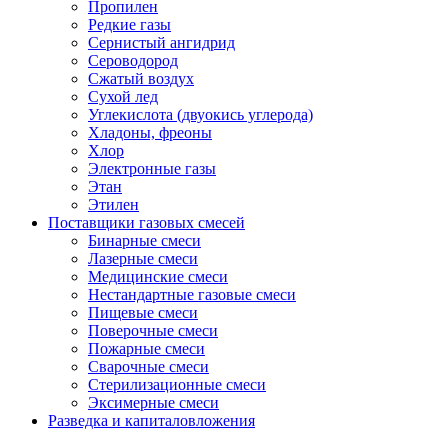
Пропилен
Редкие газы
Сернистый ангидрид
Сероводород
Сжатый воздух
Сухой лед
Углекислота (двуокись углерода)
Хладоны, фреоны
Хлор
Электронные газы
Этан
Этилен
Поставщики газовых смесей
Бинарные смеси
Лазерные смеси
Медицинские смеси
Нестандартные газовые смеси
Пищевые смеси
Поверочные смеси
Пожарные смеси
Сварочные смеси
Стерилизационные смеси
Эксимерные смеси
Разведка и капиталовложения