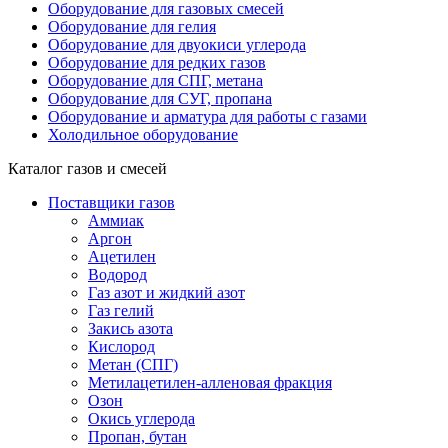
Оборудование для газовых смесей
Оборудование для гелия
Оборудование для двуокиси углерода
Оборудование для редких газов
Оборудование для СПГ, метана
Оборудование для СУГ, пропана
Оборудование и арматура для работы с газами
Холодильное оборудование
Каталог газов и смесей
Поставщики газов
Аммиак
Аргон
Ацетилен
Водород
Газ азот и жидкий азот
Газ гелий
Закись азота
Кислород
Метан (СПГ)
Метилацетилен-алленовая фракция
Озон
Окись углерода
Пропан, бутан