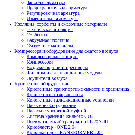
Запорная арматура
Предохранительная арматура
Регулировочная арматура
Измерительная арматура
Изоляция, сорбенты и смазочные материалы
Техническая изоляция
Сорбенты
Вакуумная изоляция
Смазочные материалы
Компрессора и оборудование для сжатого воздуха
Компрессорные станции
Компрессора
Воздухосборники и ресиверы
Фильтры и фильтрационные модули
Осушители воздуха
Криогенное оборудование
Криогенные транспортные емкости и хранилища
Криогенные газификаторы
Криогенные газификационные установки
Насосное оборудование
Насосы с магнитной муфтой
Система хранения жидкого CO2
Пневматический гранулятор PU20A-III
Криобластер «ONE 2.0»
Криобластер «TRANSFORMER 2.0»