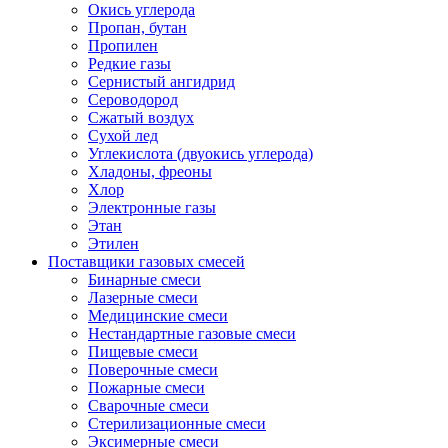
Окись углерода
Пропан, бутан
Пропилен
Редкие газы
Сернистый ангидрид
Сероводород
Сжатый воздух
Сухой лед
Углекислота (двуокись углерода)
Хладоны, фреоны
Хлор
Электронные газы
Этан
Этилен
Поставщики газовых смесей
Бинарные смеси
Лазерные смеси
Медицинские смеси
Нестандартные газовые смеси
Пищевые смеси
Поверочные смеси
Пожарные смеси
Сварочные смеси
Стерилизационные смеси
Эксимерные смеси