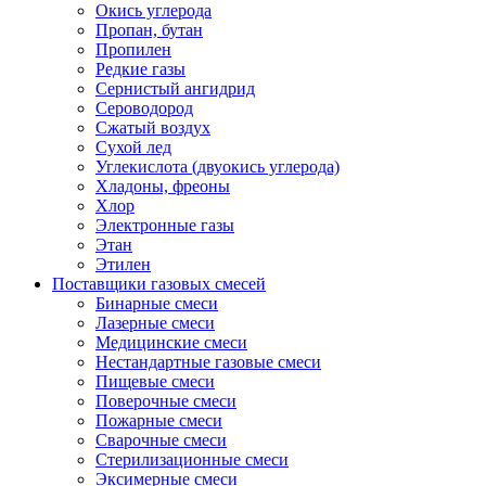
Окись углерода
Пропан, бутан
Пропилен
Редкие газы
Сернистый ангидрид
Сероводород
Сжатый воздух
Сухой лед
Углекислота (двуокись углерода)
Хладоны, фреоны
Хлор
Электронные газы
Этан
Этилен
Поставщики газовых смесей
Бинарные смеси
Лазерные смеси
Медицинские смеси
Нестандартные газовые смеси
Пищевые смеси
Поверочные смеси
Пожарные смеси
Сварочные смеси
Стерилизационные смеси
Эксимерные смеси