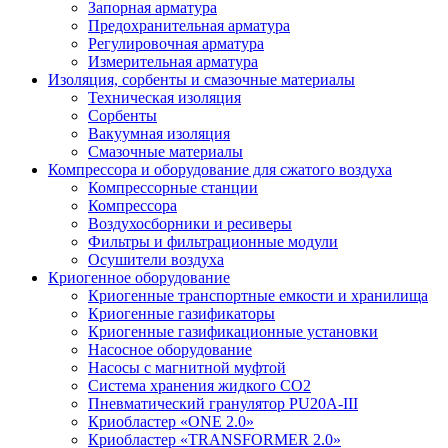
Запорная арматура
Предохранительная арматура
Регулировочная арматура
Измерительная арматура
Изоляция, сорбенты и смазочные материалы
Техническая изоляция
Сорбенты
Вакуумная изоляция
Смазочные материалы
Компрессора и оборудование для сжатого воздуха
Компрессорные станции
Компрессора
Воздухосборники и ресиверы
Фильтры и фильтрационные модули
Осушители воздуха
Криогенное оборудование
Криогенные транспортные емкости и хранилища
Криогенные газификаторы
Криогенные газификационные установки
Насосное оборудование
Насосы с магнитной муфтой
Система хранения жидкого CO2
Пневматический гранулятор PU20A-III
Криобластер «ONE 2.0»
Криобластер «TRANSFORMER 2.0»