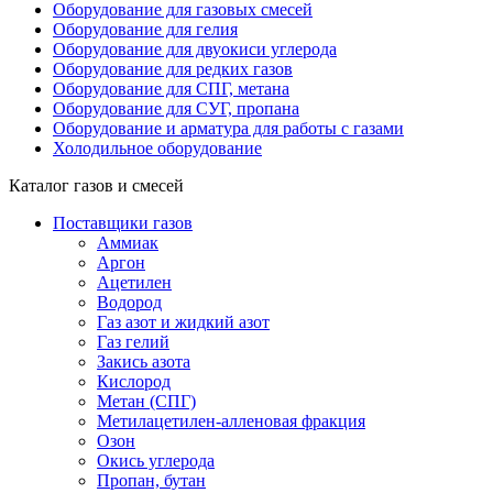
Оборудование для газовых смесей
Оборудование для гелия
Оборудование для двуокиси углерода
Оборудование для редких газов
Оборудование для СПГ, метана
Оборудование для СУГ, пропана
Оборудование и арматура для работы с газами
Холодильное оборудование
Каталог газов и смесей
Поставщики газов
Аммиак
Аргон
Ацетилен
Водород
Газ азот и жидкий азот
Газ гелий
Закись азота
Кислород
Метан (СПГ)
Метилацетилен-алленовая фракция
Озон
Окись углерода
Пропан, бутан