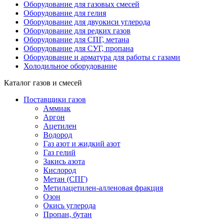
Оборудование для газовых смесей
Оборудование для гелия
Оборудование для двуокиси углерода
Оборудование для редких газов
Оборудование для СПГ, метана
Оборудование для СУГ, пропана
Оборудование и арматура для работы с газами
Холодильное оборудование
Каталог газов и смесей
Поставщики газов
Аммиак
Аргон
Ацетилен
Водород
Газ азот и жидкий азот
Газ гелий
Закись азота
Кислород
Метан (СПГ)
Метилацетилен-алленовая фракция
Озон
Окись углерода
Пропан, бутан