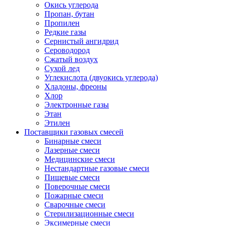
Окись углерода
Пропан, бутан
Пропилен
Редкие газы
Сернистый ангидрид
Сероводород
Сжатый воздух
Сухой лед
Углекислота (двуокись углерода)
Хладоны, фреоны
Хлор
Электронные газы
Этан
Этилен
Поставщики газовых смесей
Бинарные смеси
Лазерные смеси
Медицинские смеси
Нестандартные газовые смеси
Пищевые смеси
Поверочные смеси
Пожарные смеси
Сварочные смеси
Стерилизационные смеси
Эксимерные смеси