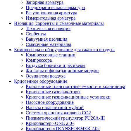
Запорная арматура
Предохранительная арматура
Регулировочная арматура
Измерительная арматура
Изоляция, сорбенты и смазочные материалы
Техническая изоляция
Сорбенты
Вакуумная изоляция
Смазочные материалы
Компрессора и оборудование для сжатого воздуха
Компрессорные станции
Компрессора
Воздухосборники и ресиверы
Фильтры и фильтрационные модули
Осушители воздуха
Криогенное оборудование
Криогенные транспортные емкости и хранилища
Криогенные газификаторы
Криогенные газификационные установки
Насосное оборудование
Насосы с магнитной муфтой
Система хранения жидкого CO2
Пневматический гранулятор PU20A-III
Криобластер «ONE 2.0»
Криобластер «TRANSFORMER 2.0»