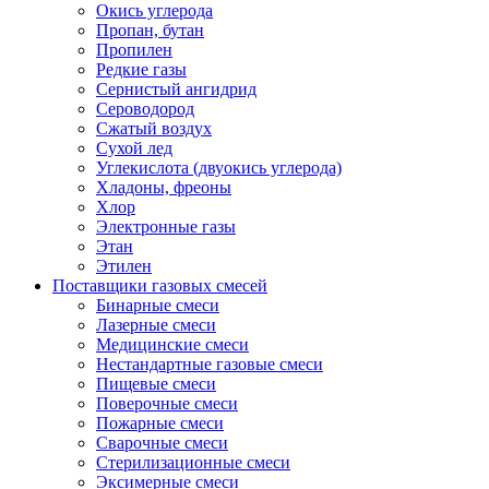
Окись углерода
Пропан, бутан
Пропилен
Редкие газы
Сернистый ангидрид
Сероводород
Сжатый воздух
Сухой лед
Углекислота (двуокись углерода)
Хладоны, фреоны
Хлор
Электронные газы
Этан
Этилен
Поставщики газовых смесей
Бинарные смеси
Лазерные смеси
Медицинские смеси
Нестандартные газовые смеси
Пищевые смеси
Поверочные смеси
Пожарные смеси
Сварочные смеси
Стерилизационные смеси
Эксимерные смеси