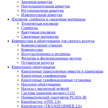
Запорная арматура
Предохранительная арматура
Регулировочная арматура
Измерительная арматура
Изоляция, сорбенты и смазочные материалы
Техническая изоляция
Сорбенты
Вакуумная изоляция
Смазочные материалы
Компрессора и оборудование для сжатого воздуха
Компрессорные станции
Компрессора
Воздухосборники и ресиверы
Фильтры и фильтрационные модули
Осушители воздуха
Криогенное оборудование
Криогенные транспортные емкости и хранилища
Криогенные газификаторы
Криогенные газификационные установки
Насосное оборудование
Насосы с магнитной муфтой
Система хранения жидкого CO2
Пневматический гранулятор PU20A-III
Криобластер «ONE 2.0»
Криобластер «TRANSFORMER 2.0»