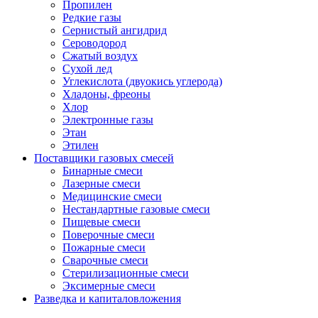
Пропилен
Редкие газы
Сернистый ангидрид
Сероводород
Сжатый воздух
Сухой лед
Углекислота (двуокись углерода)
Хладоны, фреоны
Хлор
Электронные газы
Этан
Этилен
Поставщики газовых смесей
Бинарные смеси
Лазерные смеси
Медицинские смеси
Нестандартные газовые смеси
Пищевые смеси
Поверочные смеси
Пожарные смеси
Сварочные смеси
Стерилизационные смеси
Эксимерные смеси
Разведка и капиталовложения