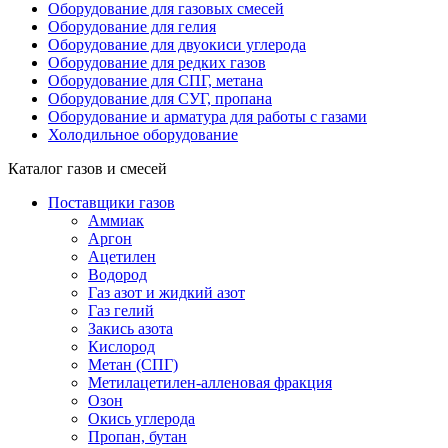
Оборудование для газовых смесей
Оборудование для гелия
Оборудование для двуокиси углерода
Оборудование для редких газов
Оборудование для СПГ, метана
Оборудование для СУГ, пропана
Оборудование и арматура для работы с газами
Холодильное оборудование
Каталог газов и смесей
Поставщики газов
Аммиак
Аргон
Ацетилен
Водород
Газ азот и жидкий азот
Газ гелий
Закись азота
Кислород
Метан (СПГ)
Метилацетилен-алленовая фракция
Озон
Окись углерода
Пропан, бутан