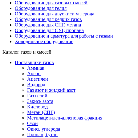
Оборудование для газовых смесей
Оборудование для гелия
Оборудование для двуокиси углерода
Оборудование для редких газов
Оборудование для СПГ, метана
Оборудование для СУГ, пропана
Оборудование и арматура для работы с газами
Холодильное оборудование
Каталог газов и смесей
Поставщики газов
Аммиак
Аргон
Ацетилен
Водород
Газ азот и жидкий азот
Газ гелий
Закись азота
Кислород
Метан (СПГ)
Метилацетилен-алленовая фракция
Озон
Окись углерода
Пропан, бутан