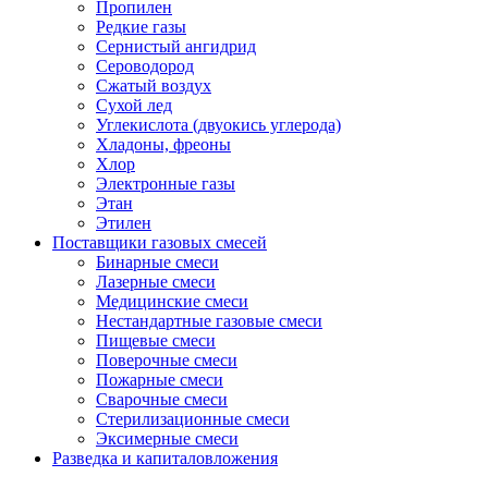
Пропилен
Редкие газы
Сернистый ангидрид
Сероводород
Сжатый воздух
Сухой лед
Углекислота (двуокись углерода)
Хладоны, фреоны
Хлор
Электронные газы
Этан
Этилен
Поставщики газовых смесей
Бинарные смеси
Лазерные смеси
Медицинские смеси
Нестандартные газовые смеси
Пищевые смеси
Поверочные смеси
Пожарные смеси
Сварочные смеси
Стерилизационные смеси
Эксимерные смеси
Разведка и капиталовложения