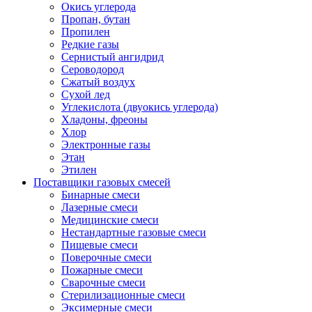
Окись углерода
Пропан, бутан
Пропилен
Редкие газы
Сернистый ангидрид
Сероводород
Сжатый воздух
Сухой лед
Углекислота (двуокись углерода)
Хладоны, фреоны
Хлор
Электронные газы
Этан
Этилен
Поставщики газовых смесей
Бинарные смеси
Лазерные смеси
Медицинские смеси
Нестандартные газовые смеси
Пищевые смеси
Поверочные смеси
Пожарные смеси
Сварочные смеси
Стерилизационные смеси
Эксимерные смеси