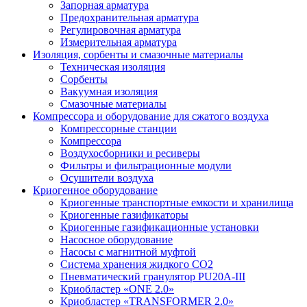
Запорная арматура
Предохранительная арматура
Регулировочная арматура
Измерительная арматура
Изоляция, сорбенты и смазочные материалы
Техническая изоляция
Сорбенты
Вакуумная изоляция
Смазочные материалы
Компрессора и оборудование для сжатого воздуха
Компрессорные станции
Компрессора
Воздухосборники и ресиверы
Фильтры и фильтрационные модули
Осушители воздуха
Криогенное оборудование
Криогенные транспортные емкости и хранилища
Криогенные газификаторы
Криогенные газификационные установки
Насосное оборудование
Насосы с магнитной муфтой
Система хранения жидкого CO2
Пневматический гранулятор PU20A-III
Криобластер «ONE 2.0»
Криобластер «TRANSFORMER 2.0»