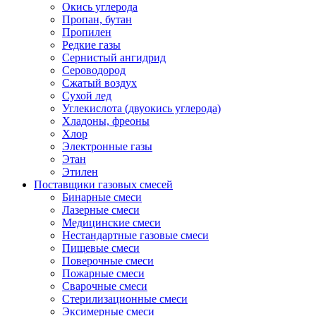
Окись углерода
Пропан, бутан
Пропилен
Редкие газы
Сернистый ангидрид
Сероводород
Сжатый воздух
Сухой лед
Углекислота (двуокись углерода)
Хладоны, фреоны
Хлор
Электронные газы
Этан
Этилен
Поставщики газовых смесей
Бинарные смеси
Лазерные смеси
Медицинские смеси
Нестандартные газовые смеси
Пищевые смеси
Поверочные смеси
Пожарные смеси
Сварочные смеси
Стерилизационные смеси
Эксимерные смеси