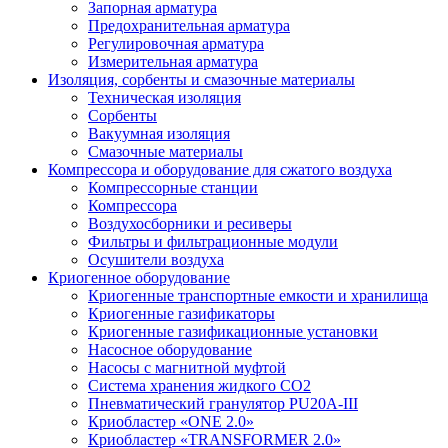
Запорная арматура
Предохранительная арматура
Регулировочная арматура
Измерительная арматура
Изоляция, сорбенты и смазочные материалы
Техническая изоляция
Сорбенты
Вакуумная изоляция
Смазочные материалы
Компрессора и оборудование для сжатого воздуха
Компрессорные станции
Компрессора
Воздухосборники и ресиверы
Фильтры и фильтрационные модули
Осушители воздуха
Криогенное оборудование
Криогенные транспортные емкости и хранилища
Криогенные газификаторы
Криогенные газификационные установки
Насосное оборудование
Насосы с магнитной муфтой
Система хранения жидкого CO2
Пневматический гранулятор PU20A-III
Криобластер «ONE 2.0»
Криобластер «TRANSFORMER 2.0»