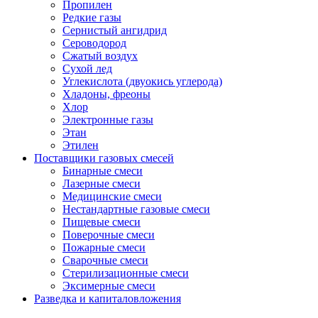
Пропилен
Редкие газы
Сернистый ангидрид
Сероводород
Сжатый воздух
Сухой лед
Углекислота (двуокись углерода)
Хладоны, фреоны
Хлор
Электронные газы
Этан
Этилен
Поставщики газовых смесей
Бинарные смеси
Лазерные смеси
Медицинские смеси
Нестандартные газовые смеси
Пищевые смеси
Поверочные смеси
Пожарные смеси
Сварочные смеси
Стерилизационные смеси
Эксимерные смеси
Разведка и капиталовложения