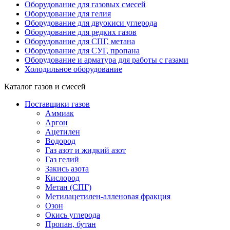
Оборудование для газовых смесей
Оборудование для гелия
Оборудование для двуокиси углерода
Оборудование для редких газов
Оборудование для СПГ, метана
Оборудование для СУГ, пропана
Оборудование и арматура для работы с газами
Холодильное оборудование
Каталог газов и смесей
Поставщики газов
Аммиак
Аргон
Ацетилен
Водород
Газ азот и жидкий азот
Газ гелий
Закись азота
Кислород
Метан (СПГ)
Метилацетилен-алленовая фракция
Озон
Окись углерода
Пропан, бутан