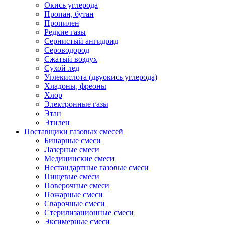
Окись углерода
Пропан, бутан
Пропилен
Редкие газы
Сернистый ангидрид
Сероводород
Сжатый воздух
Сухой лед
Углекислота (двуокись углерода)
Хладоны, фреоны
Хлор
Электронные газы
Этан
Этилен
Поставщики газовых смесей
Бинарные смеси
Лазерные смеси
Медицинские смеси
Нестандартные газовые смеси
Пищевые смеси
Поверочные смеси
Пожарные смеси
Сварочные смеси
Стерилизационные смеси
Эксимерные смеси