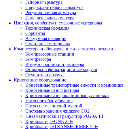
Запорная арматура
Предохранительная арматура
Регулировочная арматура
Измерительная арматура
Изоляция, сорбенты и смазочные материалы
Техническая изоляция
Сорбенты
Вакуумная изоляция
Смазочные материалы
Компрессора и оборудование для сжатого воздуха
Компрессорные станции
Компрессора
Воздухосборники и ресиверы
Фильтры и фильтрационные модули
Осушители воздуха
Криогенное оборудование
Криогенные транспортные емкости и хранилища
Криогенные газификаторы
Криогенные газификационные установки
Насосное оборудование
Насосы с магнитной муфтой
Система хранения жидкого CO2
Пневматический гранулятор PU20A-III
Криобластер «ONE 2.0»
Криобластер «TRANSFORMER 2.0»