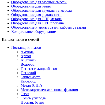
Оборудование для газовых смесей
Оборудование для гелия
Оборудование для двуокиси углерода
Оборудование для редких газов
Оборудование для СПГ, метана
Оборудование для СУГ, пропана
Оборудование и арматура для работы с газами
Холодильное оборудование
Каталог газов и смесей
Поставщики газов
Аммиак
Аргон
Ацетилен
Водород
Газ азот и жидкий азот
Газ гелий
Закись азота
Кислород
Метан (СПГ)
Метилацетилен-алленовая фракция
Озон
Окись углерода
Пропан, бутан