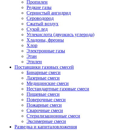
Пропилен
Редкие газы
Сернистый ангидрид
Сероводород
Сжатый воздух
Сухой лед
Углекислота (двуокись углерода)
Хладоны, фреоны
Хлор
Электронные газы
Этан
Этилен
Поставщики газовых смесей
Бинарные смеси
Лазерные смеси
Медицинские смеси
Нестандартные газовые смеси
Пищевые смеси
Поверочные смеси
Пожарные смеси
Сварочные смеси
Стерилизационные смеси
Эксимерные смеси
Разведка и капиталовложения