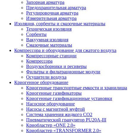
Запорная арматура
Предохранительная арматура
Регулировочная арматура
Измерительная арматура
Изоляция, сорбенты и смазочные материалы
Техническая изоляция
Сорбенты
Вакуумная изоляция
Смазочные материалы
Компрессора и оборудование для сжатого воздуха
Компрессорные станции
Компрессора
Воздухосборники и ресиверы
Фильтры и фильтрационные модули
Осушители воздуха
Криогенное оборудование
Криогенные транспортные емкости и хранилища
Криогенные газификаторы
Криогенные газификационные установки
Насосное оборудование
Насосы с магнитной муфтой
Система хранения жидкого CO2
Пневматический гранулятор PU20A-III
Криобластер «ONE 2.0»
Криобластер «TRANSFORMER 2.0»