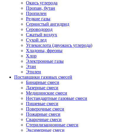
Окись углерода
Пропан, бутан
Пропилен
Редкие газы
Сернистый ангидрид
Сероводород
Сжатый воздух
Сухой лед
Углекислота (двуокись углерода)
Хладоны, фреоны
Хлор
Электронные газы
Этан
Этилен
Поставщики газовых смесей
Бинарные смеси
Лазерные смеси
Медицинские смеси
Нестандартные газовые смеси
Пищевые смеси
Поверочные смеси
Пожарные смеси
Сварочные смеси
Стерилизационные смеси
Эксимерные смеси