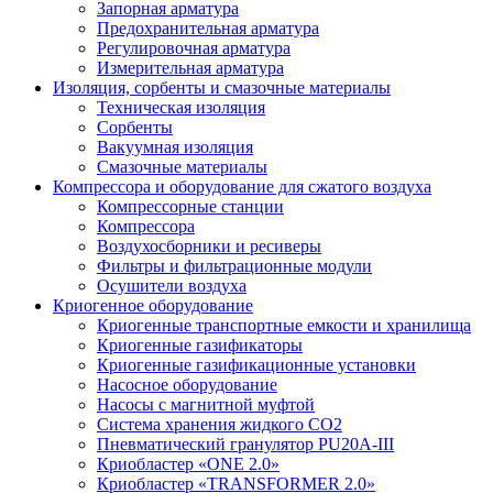
Запорная арматура
Предохранительная арматура
Регулировочная арматура
Измерительная арматура
Изоляция, сорбенты и смазочные материалы
Техническая изоляция
Сорбенты
Вакуумная изоляция
Смазочные материалы
Компрессора и оборудование для сжатого воздуха
Компрессорные станции
Компрессора
Воздухосборники и ресиверы
Фильтры и фильтрационные модули
Осушители воздуха
Криогенное оборудование
Криогенные транспортные емкости и хранилища
Криогенные газификаторы
Криогенные газификационные установки
Насосное оборудование
Насосы с магнитной муфтой
Система хранения жидкого CO2
Пневматический гранулятор PU20A-III
Криобластер «ONE 2.0»
Криобластер «TRANSFORMER 2.0»