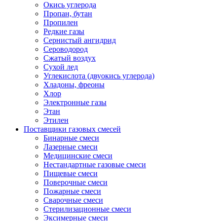
Окись углерода
Пропан, бутан
Пропилен
Редкие газы
Сернистый ангидрид
Сероводород
Сжатый воздух
Сухой лед
Углекислота (двуокись углерода)
Хладоны, фреоны
Хлор
Электронные газы
Этан
Этилен
Поставщики газовых смесей
Бинарные смеси
Лазерные смеси
Медицинские смеси
Нестандартные газовые смеси
Пищевые смеси
Поверочные смеси
Пожарные смеси
Сварочные смеси
Стерилизационные смеси
Эксимерные смеси