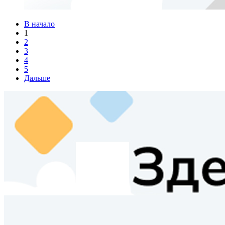
В начало
1
2
3
4
5
Дальше