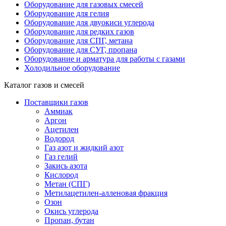
Оборудование для газовых смесей
Оборудование для гелия
Оборудование для двуокиси углерода
Оборудование для редких газов
Оборудование для СПГ, метана
Оборудование для СУГ, пропана
Оборудование и арматура для работы с газами
Холодильное оборудование
Каталог газов и смесей
Поставщики газов
Аммиак
Аргон
Ацетилен
Водород
Газ азот и жидкий азот
Газ гелий
Закись азота
Кислород
Метан (СПГ)
Метилацетилен-алленовая фракция
Озон
Окись углерода
Пропан, бутан