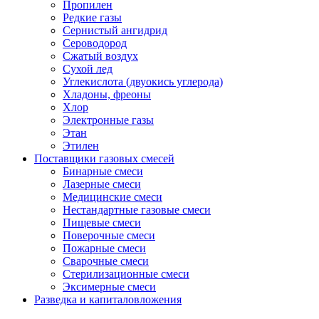
Пропилен
Редкие газы
Сернистый ангидрид
Сероводород
Сжатый воздух
Сухой лед
Углекислота (двуокись углерода)
Хладоны, фреоны
Хлор
Электронные газы
Этан
Этилен
Поставщики газовых смесей
Бинарные смеси
Лазерные смеси
Медицинские смеси
Нестандартные газовые смеси
Пищевые смеси
Поверочные смеси
Пожарные смеси
Сварочные смеси
Стерилизационные смеси
Эксимерные смеси
Разведка и капиталовложения