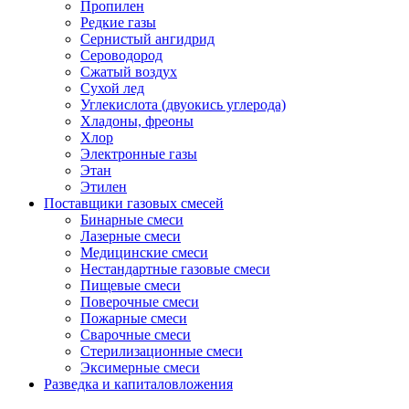
Пропилен
Редкие газы
Сернистый ангидрид
Сероводород
Сжатый воздух
Сухой лед
Углекислота (двуокись углерода)
Хладоны, фреоны
Хлор
Электронные газы
Этан
Этилен
Поставщики газовых смесей
Бинарные смеси
Лазерные смеси
Медицинские смеси
Нестандартные газовые смеси
Пищевые смеси
Поверочные смеси
Пожарные смеси
Сварочные смеси
Стерилизационные смеси
Эксимерные смеси
Разведка и капиталовложения