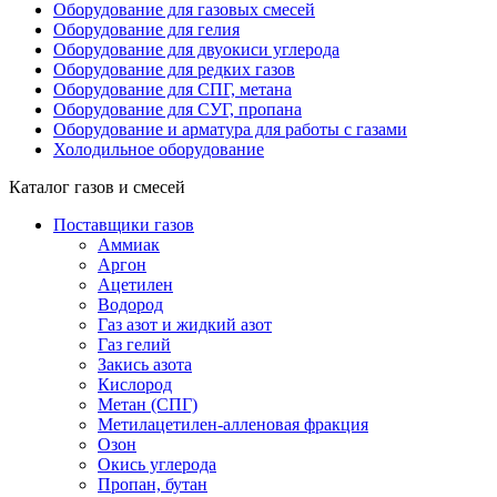
Оборудование для газовых смесей
Оборудование для гелия
Оборудование для двуокиси углерода
Оборудование для редких газов
Оборудование для СПГ, метана
Оборудование для СУГ, пропана
Оборудование и арматура для работы с газами
Холодильное оборудование
Каталог газов и смесей
Поставщики газов
Аммиак
Аргон
Ацетилен
Водород
Газ азот и жидкий азот
Газ гелий
Закись азота
Кислород
Метан (СПГ)
Метилацетилен-алленовая фракция
Озон
Окись углерода
Пропан, бутан