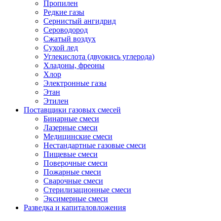
Пропилен
Редкие газы
Сернистый ангидрид
Сероводород
Сжатый воздух
Сухой лед
Углекислота (двуокись углерода)
Хладоны, фреоны
Хлор
Электронные газы
Этан
Этилен
Поставщики газовых смесей
Бинарные смеси
Лазерные смеси
Медицинские смеси
Нестандартные газовые смеси
Пищевые смеси
Поверочные смеси
Пожарные смеси
Сварочные смеси
Стерилизационные смеси
Эксимерные смеси
Разведка и капиталовложения