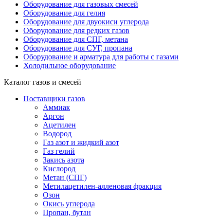
Оборудование для газовых смесей
Оборудование для гелия
Оборудование для двуокиси углерода
Оборудование для редких газов
Оборудование для СПГ, метана
Оборудование для СУГ, пропана
Оборудование и арматура для работы с газами
Холодильное оборудование
Каталог газов и смесей
Поставщики газов
Аммиак
Аргон
Ацетилен
Водород
Газ азот и жидкий азот
Газ гелий
Закись азота
Кислород
Метан (СПГ)
Метилацетилен-алленовая фракция
Озон
Окись углерода
Пропан, бутан