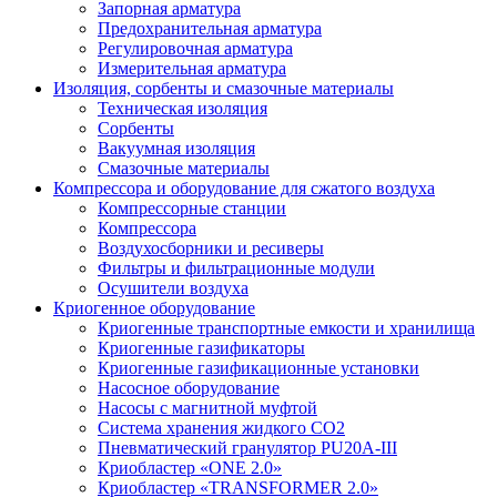
Запорная арматура
Предохранительная арматура
Регулировочная арматура
Измерительная арматура
Изоляция, сорбенты и смазочные материалы
Техническая изоляция
Сорбенты
Вакуумная изоляция
Смазочные материалы
Компрессора и оборудование для сжатого воздуха
Компрессорные станции
Компрессора
Воздухосборники и ресиверы
Фильтры и фильтрационные модули
Осушители воздуха
Криогенное оборудование
Криогенные транспортные емкости и хранилища
Криогенные газификаторы
Криогенные газификационные установки
Насосное оборудование
Насосы с магнитной муфтой
Система хранения жидкого CO2
Пневматический гранулятор PU20A-III
Криобластер «ONE 2.0»
Криобластер «TRANSFORMER 2.0»