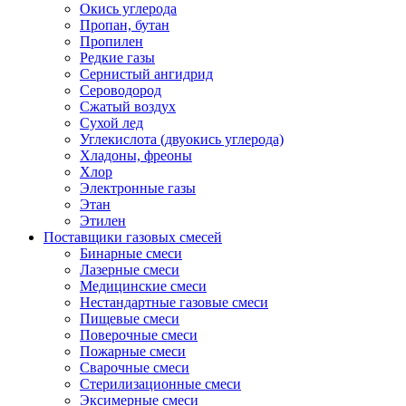
Окись углерода
Пропан, бутан
Пропилен
Редкие газы
Сернистый ангидрид
Сероводород
Сжатый воздух
Сухой лед
Углекислота (двуокись углерода)
Хладоны, фреоны
Хлор
Электронные газы
Этан
Этилен
Поставщики газовых смесей
Бинарные смеси
Лазерные смеси
Медицинские смеси
Нестандартные газовые смеси
Пищевые смеси
Поверочные смеси
Пожарные смеси
Сварочные смеси
Стерилизационные смеси
Эксимерные смеси