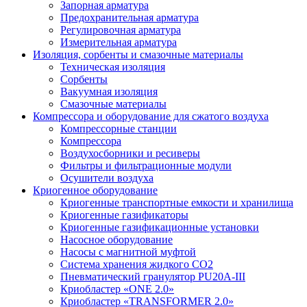
Запорная арматура
Предохранительная арматура
Регулировочная арматура
Измерительная арматура
Изоляция, сорбенты и смазочные материалы
Техническая изоляция
Сорбенты
Вакуумная изоляция
Смазочные материалы
Компрессора и оборудование для сжатого воздуха
Компрессорные станции
Компрессора
Воздухосборники и ресиверы
Фильтры и фильтрационные модули
Осушители воздуха
Криогенное оборудование
Криогенные транспортные емкости и хранилища
Криогенные газификаторы
Криогенные газификационные установки
Насосное оборудование
Насосы с магнитной муфтой
Система хранения жидкого CO2
Пневматический гранулятор PU20A-III
Криобластер «ONE 2.0»
Криобластер «TRANSFORMER 2.0»