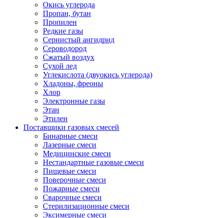
Окись углерода
Пропан, бутан
Пропилен
Редкие газы
Сернистый ангидрид
Сероводород
Сжатый воздух
Сухой лед
Углекислота (двуокись углерода)
Хладоны, фреоны
Хлор
Электронные газы
Этан
Этилен
Поставщики газовых смесей
Бинарные смеси
Лазерные смеси
Медицинские смеси
Нестандартные газовые смеси
Пищевые смеси
Поверочные смеси
Пожарные смеси
Сварочные смеси
Стерилизационные смеси
Эксимерные смеси