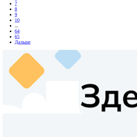
7
8
9
10
...
64
65
Дальше