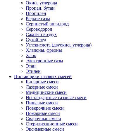
Окись углерода
Пропан, бутан
Пропилен
Редкие газы
Сернистый ангидрид
Сероводород
Сжатый воздух
Сухой лед
Углекислота (двуокись углерода)
Хладоны, фреоны
Хлор
Электронные газы
Этан
Этилен
Поставщики газовых смесей
Бинарные смеси
Лазерные смеси
Медицинские смеси
Нестандартные газовые смеси
Пищевые смеси
Поверочные смеси
Пожарные смеси
Сварочные смеси
Стерилизационные смеси
Эксимерные смеси