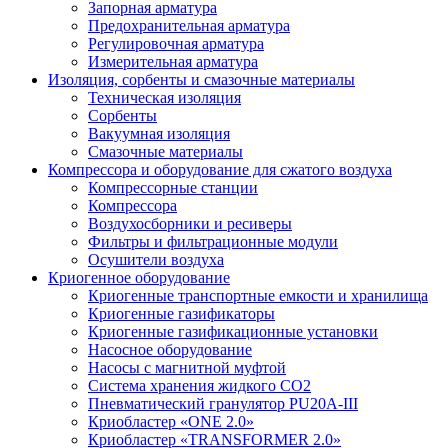
Запорная арматура
Предохранительная арматура
Регулировочная арматура
Измерительная арматура
Изоляция, сорбенты и смазочные материалы
Техническая изоляция
Сорбенты
Вакуумная изоляция
Смазочные материалы
Компрессора и оборудование для сжатого воздуха
Компрессорные станции
Компрессора
Воздухосборники и ресиверы
Фильтры и фильтрационные модули
Осушители воздуха
Криогенное оборудование
Криогенные транспортные емкости и хранилища
Криогенные газификаторы
Криогенные газификационные установки
Насосное оборудование
Насосы с магнитной муфтой
Система хранения жидкого CO2
Пневматический гранулятор PU20A-III
Криобластер «ONE 2.0»
Криобластер «TRANSFORMER 2.0»