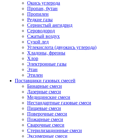
Окись углерода
Пропан, бутан
Пропилен
Редкие газы
Сернистый ангидрид
Сероводород
Сжатый воздух
Сухой лед
Углекислота (двуокись углерода)
Хладоны, фреоны
Хлор
Электронные газы
Этан
Этилен
Поставщики газовых смесей
Бинарные смеси
Лазерные смеси
Медицинские смеси
Нестандартные газовые смеси
Пищевые смеси
Поверочные смеси
Пожарные смеси
Сварочные смеси
Стерилизационные смеси
Эксимерные смеси