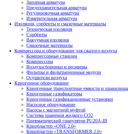
Запорная арматура
Предохранительная арматура
Регулировочная арматура
Измерительная арматура
Изоляция, сорбенты и смазочные материалы
Техническая изоляция
Сорбенты
Вакуумная изоляция
Смазочные материалы
Компрессора и оборудование для сжатого воздуха
Компрессорные станции
Компрессора
Воздухосборники и ресиверы
Фильтры и фильтрационные модули
Осушители воздуха
Криогенное оборудование
Криогенные транспортные емкости и хранилища
Криогенные газификаторы
Криогенные газификационные установки
Насосное оборудование
Насосы с магнитной муфтой
Система хранения жидкого CO2
Пневматический гранулятор PU20A-III
Криобластер «ONE 2.0»
Криобластер «TRANSFORMER 2.0»