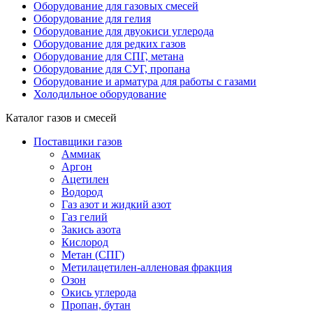
Оборудование для газовых смесей
Оборудование для гелия
Оборудование для двуокиси углерода
Оборудование для редких газов
Оборудование для СПГ, метана
Оборудование для СУГ, пропана
Оборудование и арматура для работы с газами
Холодильное оборудование
Каталог газов и смесей
Поставщики газов
Аммиак
Аргон
Ацетилен
Водород
Газ азот и жидкий азот
Газ гелий
Закись азота
Кислород
Метан (СПГ)
Метилацетилен-алленовая фракция
Озон
Окись углерода
Пропан, бутан