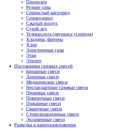
Пропилен
Редкие газы
Сернистый ангидрид
Сероводород
Сжатый воздух
Сухой лед
Углекислота (двуокись углерода)
Хладоны, фреоны
Хлор
Электронные газы
Этан
Этилен
Поставщики газовых смесей
Бинарные смеси
Лазерные смеси
Медицинские смеси
Нестандартные газовые смеси
Пищевые смеси
Поверочные смеси
Пожарные смеси
Сварочные смеси
Стерилизационные смеси
Эксимерные смеси
Разведка и капиталовложения