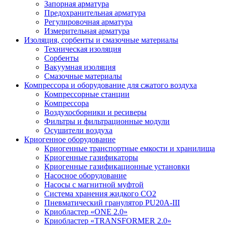
Запорная арматура
Предохранительная арматура
Регулировочная арматура
Измерительная арматура
Изоляция, сорбенты и смазочные материалы
Техническая изоляция
Сорбенты
Вакуумная изоляция
Смазочные материалы
Компрессора и оборудование для сжатого воздуха
Компрессорные станции
Компрессора
Воздухосборники и ресиверы
Фильтры и фильтрационные модули
Осушители воздуха
Криогенное оборудование
Криогенные транспортные емкости и хранилища
Криогенные газификаторы
Криогенные газификационные установки
Насосное оборудование
Насосы с магнитной муфтой
Система хранения жидкого CO2
Пневматический гранулятор PU20A-III
Криобластер «ONE 2.0»
Криобластер «TRANSFORMER 2.0»