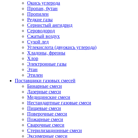
Окись углерода
Пропан, бутан
Пропилен
Редкие газы
Сернистый ангидрид
Сероводород
Сжатый воздух
Сухой лед
Углекислота (двуокись углерода)
Хладоны, фреоны
Хлор
Электронные газы
Этан
Этилен
Поставщики газовых смесей
Бинарные смеси
Лазерные смеси
Медицинские смеси
Нестандартные газовые смеси
Пищевые смеси
Поверочные смеси
Пожарные смеси
Сварочные смеси
Стерилизационные смеси
Эксимерные смеси