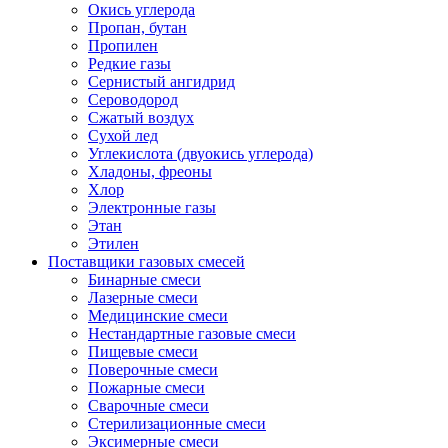
Окись углерода
Пропан, бутан
Пропилен
Редкие газы
Сернистый ангидрид
Сероводород
Сжатый воздух
Сухой лед
Углекислота (двуокись углерода)
Хладоны, фреоны
Хлор
Электронные газы
Этан
Этилен
Поставщики газовых смесей
Бинарные смеси
Лазерные смеси
Медицинские смеси
Нестандартные газовые смеси
Пищевые смеси
Поверочные смеси
Пожарные смеси
Сварочные смеси
Стерилизационные смеси
Эксимерные смеси