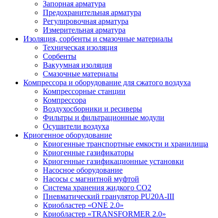
Запорная арматура
Предохранительная арматура
Регулировочная арматура
Измерительная арматура
Изоляция, сорбенты и смазочные материалы
Техническая изоляция
Сорбенты
Вакуумная изоляция
Смазочные материалы
Компрессора и оборудование для сжатого воздуха
Компрессорные станции
Компрессора
Воздухосборники и ресиверы
Фильтры и фильтрационные модули
Осушители воздуха
Криогенное оборудование
Криогенные транспортные емкости и хранилища
Криогенные газификаторы
Криогенные газификационные установки
Насосное оборудование
Насосы с магнитной муфтой
Система хранения жидкого CO2
Пневматический гранулятор PU20A-III
Криобластер «ONE 2.0»
Криобластер «TRANSFORMER 2.0»