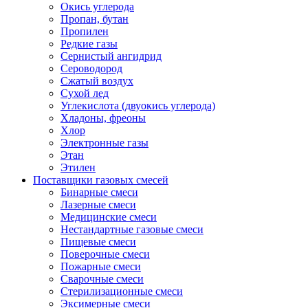
Окись углерода
Пропан, бутан
Пропилен
Редкие газы
Сернистый ангидрид
Сероводород
Сжатый воздух
Сухой лед
Углекислота (двуокись углерода)
Хладоны, фреоны
Хлор
Электронные газы
Этан
Этилен
Поставщики газовых смесей
Бинарные смеси
Лазерные смеси
Медицинские смеси
Нестандартные газовые смеси
Пищевые смеси
Поверочные смеси
Пожарные смеси
Сварочные смеси
Стерилизационные смеси
Эксимерные смеси