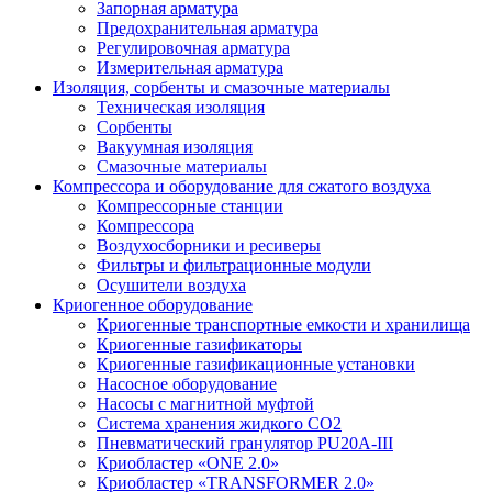
Запорная арматура
Предохранительная арматура
Регулировочная арматура
Измерительная арматура
Изоляция, сорбенты и смазочные материалы
Техническая изоляция
Сорбенты
Вакуумная изоляция
Смазочные материалы
Компрессора и оборудование для сжатого воздуха
Компрессорные станции
Компрессора
Воздухосборники и ресиверы
Фильтры и фильтрационные модули
Осушители воздуха
Криогенное оборудование
Криогенные транспортные емкости и хранилища
Криогенные газификаторы
Криогенные газификационные установки
Насосное оборудование
Насосы с магнитной муфтой
Система хранения жидкого CO2
Пневматический гранулятор PU20A-III
Криобластер «ONE 2.0»
Криобластер «TRANSFORMER 2.0»