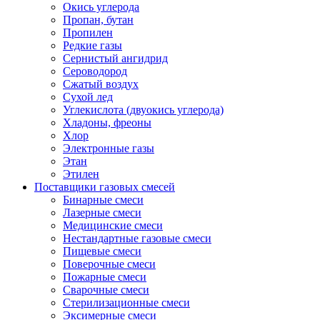
Окись углерода
Пропан, бутан
Пропилен
Редкие газы
Сернистый ангидрид
Сероводород
Сжатый воздух
Сухой лед
Углекислота (двуокись углерода)
Хладоны, фреоны
Хлор
Электронные газы
Этан
Этилен
Поставщики газовых смесей
Бинарные смеси
Лазерные смеси
Медицинские смеси
Нестандартные газовые смеси
Пищевые смеси
Поверочные смеси
Пожарные смеси
Сварочные смеси
Стерилизационные смеси
Эксимерные смеси