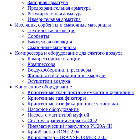
Запорная арматура
Предохранительная арматура
Регулировочная арматура
Измерительная арматура
Изоляция, сорбенты и смазочные материалы
Техническая изоляция
Сорбенты
Вакуумная изоляция
Смазочные материалы
Компрессора и оборудование для сжатого воздуха
Компрессорные станции
Компрессора
Воздухосборники и ресиверы
Фильтры и фильтрационные модули
Осушители воздуха
Криогенное оборудование
Криогенные транспортные емкости и хранилища
Криогенные газификаторы
Криогенные газификационные установки
Насосное оборудование
Насосы с магнитной муфтой
Система хранения жидкого CO2
Пневматический гранулятор PU20A-III
Криобластер «ONE 2.0»
Криобластер «TRANSFORMER 2.0»