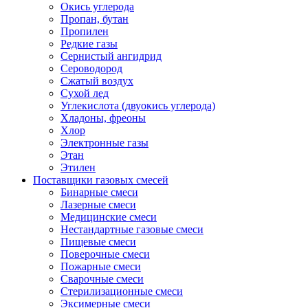
Окись углерода
Пропан, бутан
Пропилен
Редкие газы
Сернистый ангидрид
Сероводород
Сжатый воздух
Сухой лед
Углекислота (двуокись углерода)
Хладоны, фреоны
Хлор
Электронные газы
Этан
Этилен
Поставщики газовых смесей
Бинарные смеси
Лазерные смеси
Медицинские смеси
Нестандартные газовые смеси
Пищевые смеси
Поверочные смеси
Пожарные смеси
Сварочные смеси
Стерилизационные смеси
Эксимерные смеси