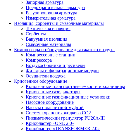
Запорная арматура
Предохранительная арматура
Регулировочная арматура
Измерительная арматура
Изоляция, сорбенты и смазочные материалы
Техническая изоляция
Сорбенты
Вакуумная изоляция
Смазочные материалы
Компрессора и оборудование для сжатого воздуха
Компрессорные станции
Компрессора
Воздухосборники и ресиверы
Фильтры и фильтрационные модули
Осушители воздуха
Криогенное оборудование
Криогенные транспортные емкости и хранилища
Криогенные газификаторы
Криогенные газификационные установки
Насосное оборудование
Насосы с магнитной муфтой
Система хранения жидкого CO2
Пневматический гранулятор PU20A-III
Криобластер «ONE 2.0»
Криобластер «TRANSFORMER 2.0»