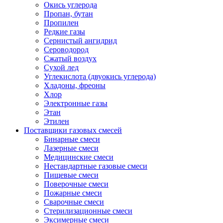
Окись углерода
Пропан, бутан
Пропилен
Редкие газы
Сернистый ангидрид
Сероводород
Сжатый воздух
Сухой лед
Углекислота (двуокись углерода)
Хладоны, фреоны
Хлор
Электронные газы
Этан
Этилен
Поставщики газовых смесей
Бинарные смеси
Лазерные смеси
Медицинские смеси
Нестандартные газовые смеси
Пищевые смеси
Поверочные смеси
Пожарные смеси
Сварочные смеси
Стерилизационные смеси
Эксимерные смеси