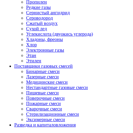
Пропилен
Редкие газы
Сернистый ангидрид
Сероводород
Сжатый воздух
Сухой лед
Углекислота (двуокись углерода)
Хладоны, фреоны
Хлор
Электронные газы
Этан
Этилен
Поставщики газовых смесей
Бинарные смеси
Лазерные смеси
Медицинские смеси
Нестандартные газовые смеси
Пищевые смеси
Поверочные смеси
Пожарные смеси
Сварочные смеси
Стерилизационные смеси
Эксимерные смеси
Разведка и капиталовложения