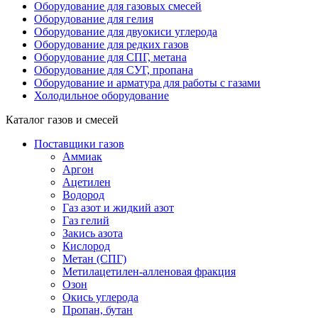
Оборудование для газовых смесей
Оборудование для гелия
Оборудование для двуокиси углерода
Оборудование для редких газов
Оборудование для СПГ, метана
Оборудование для СУГ, пропана
Оборудование и арматура для работы с газами
Холодильное оборудование
Каталог газов и смесей
Поставщики газов
Аммиак
Аргон
Ацетилен
Водород
Газ азот и жидкий азот
Газ гелий
Закись азота
Кислород
Метан (СПГ)
Метилацетилен-алленовая фракция
Озон
Окись углерода
Пропан, бутан