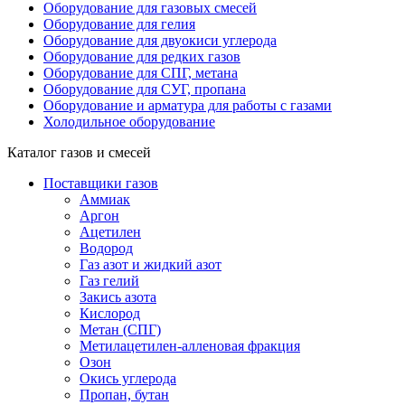
Оборудование для газовых смесей
Оборудование для гелия
Оборудование для двуокиси углерода
Оборудование для редких газов
Оборудование для СПГ, метана
Оборудование для СУГ, пропана
Оборудование и арматура для работы с газами
Холодильное оборудование
Каталог газов и смесей
Поставщики газов
Аммиак
Аргон
Ацетилен
Водород
Газ азот и жидкий азот
Газ гелий
Закись азота
Кислород
Метан (СПГ)
Метилацетилен-алленовая фракция
Озон
Окись углерода
Пропан, бутан