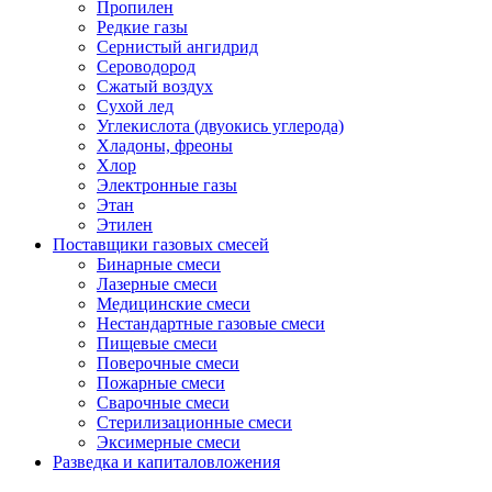
Пропилен
Редкие газы
Сернистый ангидрид
Сероводород
Сжатый воздух
Сухой лед
Углекислота (двуокись углерода)
Хладоны, фреоны
Хлор
Электронные газы
Этан
Этилен
Поставщики газовых смесей
Бинарные смеси
Лазерные смеси
Медицинские смеси
Нестандартные газовые смеси
Пищевые смеси
Поверочные смеси
Пожарные смеси
Сварочные смеси
Стерилизационные смеси
Эксимерные смеси
Разведка и капиталовложения