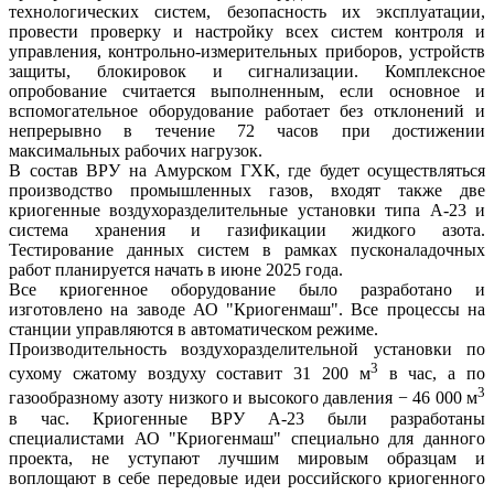
технологических систем, безопасность их эксплуатации,
провести проверку и настройку всех систем контроля и
управления, контрольно-измерительных приборов, устройств
защиты, блокировок и сигнализации. Комплексное
опробование считается выполненным, если основное и
вспомогательное оборудование работает без отклонений и
непрерывно в течение 72 часов при достижении
максимальных рабочих нагрузок.
В состав ВРУ на Амурском ГХК, где будет осуществляться
производство промышленных газов, входят также две
криогенные воздухоразделительные установки типа А-23 и
система хранения и газификации жидкого азота.
Тестирование данных систем в рамках пусконаладочных
работ планируется начать в июне 2025 года.
Все криогенное оборудование было разработано и
изготовлено на заводе АО "Криогенмаш". Все процессы на
станции управляются в автоматическом режиме.
Производительность воздухоразделительной установки по
3
сухому сжатому воздуху составит 31 200 м
в час, а по
3
газообразному азоту низкого и высокого давления − 46 000 м
в час. Криогенные ВРУ А-23 были разработаны
специалистами АО "Криогенмаш" специально для данного
проекта, не уступают лучшим мировым образцам и
воплощают в себе передовые идеи российского криогенного