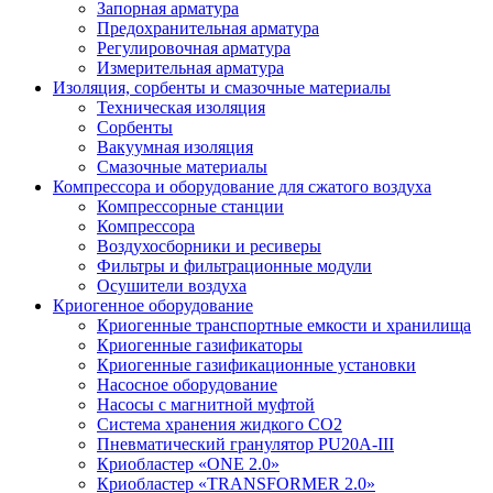
Запорная арматура
Предохранительная арматура
Регулировочная арматура
Измерительная арматура
Изоляция, сорбенты и смазочные материалы
Техническая изоляция
Сорбенты
Вакуумная изоляция
Смазочные материалы
Компрессора и оборудование для сжатого воздуха
Компрессорные станции
Компрессора
Воздухосборники и ресиверы
Фильтры и фильтрационные модули
Осушители воздуха
Криогенное оборудование
Криогенные транспортные емкости и хранилища
Криогенные газификаторы
Криогенные газификационные установки
Насосное оборудование
Насосы с магнитной муфтой
Система хранения жидкого CO2
Пневматический гранулятор PU20A-III
Криобластер «ONE 2.0»
Криобластер «TRANSFORMER 2.0»