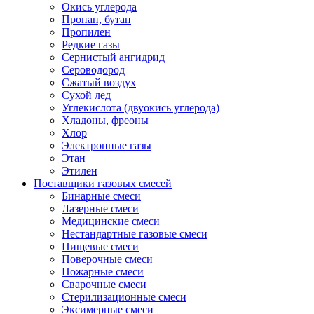
Окись углерода
Пропан, бутан
Пропилен
Редкие газы
Сернистый ангидрид
Сероводород
Сжатый воздух
Сухой лед
Углекислота (двуокись углерода)
Хладоны, фреоны
Хлор
Электронные газы
Этан
Этилен
Поставщики газовых смесей
Бинарные смеси
Лазерные смеси
Медицинские смеси
Нестандартные газовые смеси
Пищевые смеси
Поверочные смеси
Пожарные смеси
Сварочные смеси
Стерилизационные смеси
Эксимерные смеси