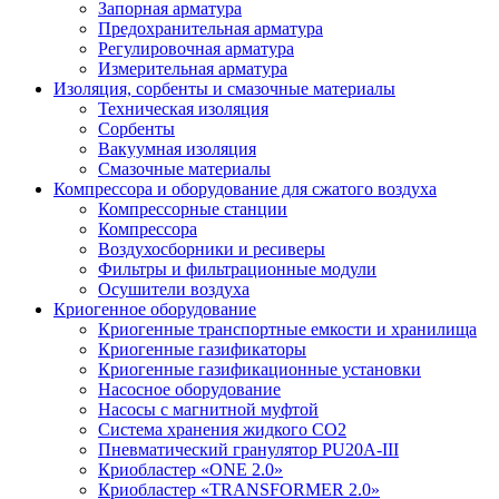
Запорная арматура
Предохранительная арматура
Регулировочная арматура
Измерительная арматура
Изоляция, сорбенты и смазочные материалы
Техническая изоляция
Сорбенты
Вакуумная изоляция
Смазочные материалы
Компрессора и оборудование для сжатого воздуха
Компрессорные станции
Компрессора
Воздухосборники и ресиверы
Фильтры и фильтрационные модули
Осушители воздуха
Криогенное оборудование
Криогенные транспортные емкости и хранилища
Криогенные газификаторы
Криогенные газификационные установки
Насосное оборудование
Насосы с магнитной муфтой
Система хранения жидкого CO2
Пневматический гранулятор PU20A-III
Криобластер «ONE 2.0»
Криобластер «TRANSFORMER 2.0»