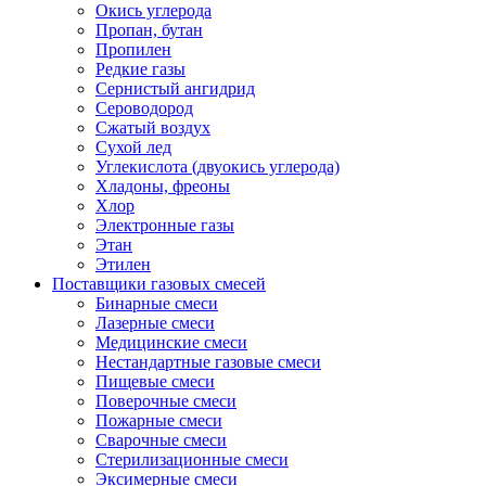
Окись углерода
Пропан, бутан
Пропилен
Редкие газы
Сернистый ангидрид
Сероводород
Сжатый воздух
Сухой лед
Углекислота (двуокись углерода)
Хладоны, фреоны
Хлор
Электронные газы
Этан
Этилен
Поставщики газовых смесей
Бинарные смеси
Лазерные смеси
Медицинские смеси
Нестандартные газовые смеси
Пищевые смеси
Поверочные смеси
Пожарные смеси
Сварочные смеси
Стерилизационные смеси
Эксимерные смеси