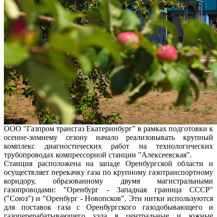
ООО "Газпром трансгаз Екатеринбург" в рамках подготовки к
осенне-зимнему сезону начало реализовывать крупный
комплекс диагностических работ на технологических
трубопроводах компрессорной станции "Алексеевская".
Станция расположена на западе Оренбургской области и
осуществляет перекачку газа по крупному газотранспортному
коридору, образованному двумя магистральными
газопроводами: "Оренбург - Западная граница СССР"
("Союз") и "Оренбург - Новопсков". Эти нитки используются
для поставок газа с Оренбургского газодобывающего и
газоперерабатывающего узла в центральные и южные