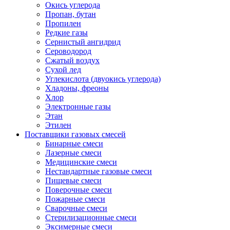
Окись углерода
Пропан, бутан
Пропилен
Редкие газы
Сернистый ангидрид
Сероводород
Сжатый воздух
Сухой лед
Углекислота (двуокись углерода)
Хладоны, фреоны
Хлор
Электронные газы
Этан
Этилен
Поставщики газовых смесей
Бинарные смеси
Лазерные смеси
Медицинские смеси
Нестандартные газовые смеси
Пищевые смеси
Поверочные смеси
Пожарные смеси
Сварочные смеси
Стерилизационные смеси
Эксимерные смеси