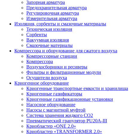
Запорная арматура
Предохранительная арматура
Регулировочная арматура
Измерительная арматура
Изоляция, сорбенты и смазочные материалы
Техническая изоляция
Сорбенты
Вакуумная изоляция
Смазочные материалы
Компрессора и оборудование для сжатого воздуха
Компрессорные станции
Компрессора
Воздухосборники и ресиверы
Фильтры и фильтрационные модули
Осушители воздуха
Криогенное оборудование
Криогенные транспортные емкости и хранилища
Криогенные газификаторы
Криогенные газификационные установки
Насосное оборудование
Насосы с магнитной муфтой
Система хранения жидкого CO2
Пневматический гранулятор PU20A-III
Криобластер «ONE 2.0»
Криобластер «TRANSFORMER 2.0»