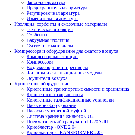
Запорная арматура
Предохранительная арматура
Регулировочная арматура
Измерительная арматура
Изоляция, сорбенты и смазочные материалы
Техническая изоляция
Сорбенты
Вакуумная изоляция
Смазочные материалы
Компрессора и оборудование для сжатого воздуха
Компрессорные станции
Компрессора
Воздухосборники и ресиверы
Фильтры и фильтрационные модули
Осушители воздуха
Криогенное оборудование
Криогенные транспортные емкости и хранилища
Криогенные газификаторы
Криогенные газификационные установки
Насосное оборудование
Насосы с магнитной муфтой
Система хранения жидкого CO2
Пневматический гранулятор PU20A-III
Криобластер «ONE 2.0»
Криобластер «TRANSFORMER 2.0»