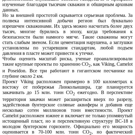
изученные благодаря тысячам скважин и обширным архивам
данных.
Но за внешней простотой скрывается серьезная проблема. За
полвека интенсивной добычи регион был буквально
изрешечен скважинами. Их здесь можно насчитать более двух
тысяч, многие бурились в эпоху, когда требования к
безопасности были намного мягче. Такие скважины могут
стать слабым звеном. Если цементация нарушена, а заглушки
установлены по устаревшим стандартам, любой подъем
давления в пласте может привести к утечке.
Чтобы оценить масштаб риска, ученые проанализировали
такие крупные проекты по хранению CO
, как Viking, Camelot
2
и Poseidon. Все три работают в гигантском песчанике на
глубине около 2 км.
Проект Viking расположен примерно в 100 километрах к
востоку от побережья Линкольншира, где планируется
закачивать до 15 млн. тонн CO
ежегодно. В перспективе
2
территория закачки может расшириться вверх по разрезу,
задействовав бунтерские соляные аквиферы и добавив еще
несколько сотен миллионов тонн вместимости. Проект
Camelot расположен южнее и включает не только упомянутый
истощенный пласт, но и перспективную структуру BC-18 в
молодом бунтерском горизонте. Официально его мощность
оценивается в 70-100 млн. тонн CO
, но фактический
2