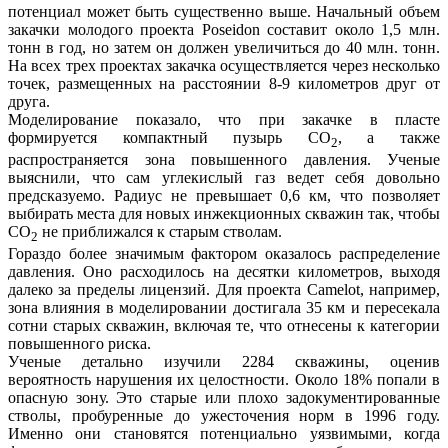
потенциал может быть существенно выше. Начальный объем
закачки молодого проекта Poseidon составит около 1,5 млн.
тонн в год, но затем он должен увеличиться до 40 млн. тонн.
На всех трех проектах закачка осуществляется через несколько
точек, размещенных на расстоянии 8-9 километров друг от
друга.
Моделирование показало, что при закачке в пласте
формируется компактный пузырь CO
, а также
2
распространяется зона повышенного давления. Ученые
выяснили, что сам углекислый газ ведет себя довольно
предсказуемо. Радиус не превышает 0,6 км, что позволяет
выбирать места для новых инжекционных скважин так, чтобы
CO
не приближался к старым стволам.
2
Гораздо более значимым фактором оказалось распределение
давления. Оно расходилось на десятки километров, выходя
далеко за пределы лицензий. Для проекта Camelot, например,
зона влияния в моделировании достигала 35 км и пересекала
сотни старых скважин, включая те, что отнесены к категории
повышенного риска.
Ученые детально изучили 2284 скважины, оценив
вероятность нарушения их целостности. Около 18% попали в
опасную зону. Это старые или плохо задокументированные
стволы, пробуренные до ужесточения норм в 1996 году.
Именно они становятся потенциально уязвимыми, когда