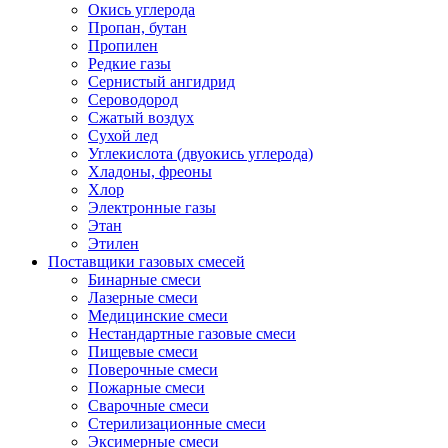
Окись углерода
Пропан, бутан
Пропилен
Редкие газы
Сернистый ангидрид
Сероводород
Сжатый воздух
Сухой лед
Углекислота (двуокись углерода)
Хладоны, фреоны
Хлор
Электронные газы
Этан
Этилен
Поставщики газовых смесей
Бинарные смеси
Лазерные смеси
Медицинские смеси
Нестандартные газовые смеси
Пищевые смеси
Поверочные смеси
Пожарные смеси
Сварочные смеси
Стерилизационные смеси
Эксимерные смеси