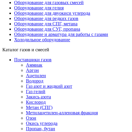
Оборудование для газовых смесей
Оборудование для гелия
Оборудование для двуокиси углерода
Оборудование для редких газов
Оборудование для СПГ, метана
Оборудование для СУГ, пропана
Оборудование и арматура для работы с газами
Холодильное оборудование
Каталог газов и смесей
Поставщики газов
Аммиак
Аргон
Ацетилен
Водород
Газ азот и жидкий азот
Газ гелий
Закись азота
Кислород
Метан (СПГ)
Метилацетилен-алленовая фракция
Озон
Окись углерода
Пропан, бутан