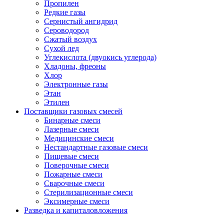
Пропилен
Редкие газы
Сернистый ангидрид
Сероводород
Сжатый воздух
Сухой лед
Углекислота (двуокись углерода)
Хладоны, фреоны
Хлор
Электронные газы
Этан
Этилен
Поставщики газовых смесей
Бинарные смеси
Лазерные смеси
Медицинские смеси
Нестандартные газовые смеси
Пищевые смеси
Поверочные смеси
Пожарные смеси
Сварочные смеси
Стерилизационные смеси
Эксимерные смеси
Разведка и капиталовложения