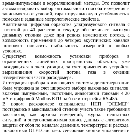
время-импульсный и корреляционный методы. Это позволит
автоматизировать выбор оптимального способа измерения в
зависимости от условий, гарантируя высокую устойчивость к
помехам и заданные метрологические свойства.
Адаптивная цифровая обработка ультразвукового сигнала с
частотой до 40 расчетов в секунду обеспечивает высокую
динамику отклика даже при резких изменениях потока, а
возможность применения до четырех акустических каналов
позволяет повысить стабильность измерений в любых
условиях.
Существует возможность установки приборов в
ограниченных линейных пространствах объектов, уже
находящихся в эксплуатации, за счет применения устройств
выравнивания скоростей потока газа в сечении
измерительной части расходомера.
Интеграция прибора в имеющиеся системы диспетчеризации
была упрощена за счет широкого выбора выходных сигналов,
включая импульсный, частотный, аналоговый токовый 4-20
мА и цифровой Modbus RTU на базе интерфейса RS-485.
В новом расходомере специалисты НПП "ЭЛЕМЕР"
постарались в максимальной степени учесть такие требования
заказчиков, как архивы измерений, журнал нештатных
ситуаций и энергонезависимая запись данных с алгоритмом
защиты от сбоя по каналам давления, температуры и расхода,
поворотный OLED-дисплей, сенсорные кнопки управления и