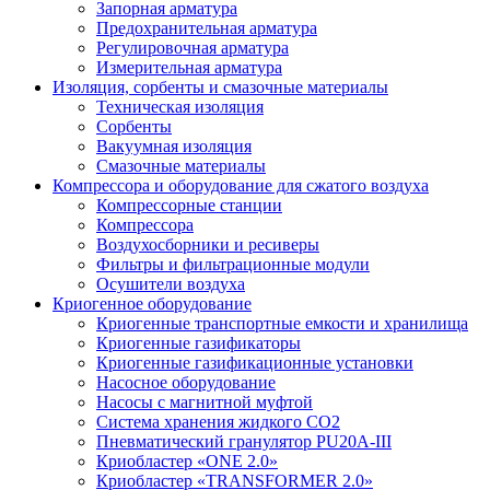
Запорная арматура
Предохранительная арматура
Регулировочная арматура
Измерительная арматура
Изоляция, сорбенты и смазочные материалы
Техническая изоляция
Сорбенты
Вакуумная изоляция
Смазочные материалы
Компрессора и оборудование для сжатого воздуха
Компрессорные станции
Компрессора
Воздухосборники и ресиверы
Фильтры и фильтрационные модули
Осушители воздуха
Криогенное оборудование
Криогенные транспортные емкости и хранилища
Криогенные газификаторы
Криогенные газификационные установки
Насосное оборудование
Насосы с магнитной муфтой
Система хранения жидкого CO2
Пневматический гранулятор PU20A-III
Криобластер «ONE 2.0»
Криобластер «TRANSFORMER 2.0»