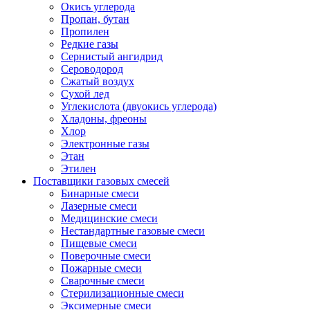
Окись углерода
Пропан, бутан
Пропилен
Редкие газы
Сернистый ангидрид
Сероводород
Сжатый воздух
Сухой лед
Углекислота (двуокись углерода)
Хладоны, фреоны
Хлор
Электронные газы
Этан
Этилен
Поставщики газовых смесей
Бинарные смеси
Лазерные смеси
Медицинские смеси
Нестандартные газовые смеси
Пищевые смеси
Поверочные смеси
Пожарные смеси
Сварочные смеси
Стерилизационные смеси
Эксимерные смеси