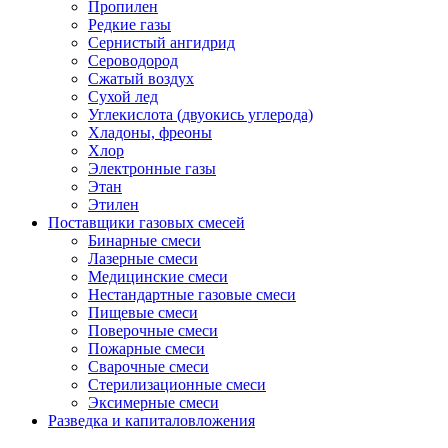
Пропилен
Редкие газы
Сернистый ангидрид
Сероводород
Сжатый воздух
Сухой лед
Углекислота (двуокись углерода)
Хладоны, фреоны
Хлор
Электронные газы
Этан
Этилен
Поставщики газовых смесей
Бинарные смеси
Лазерные смеси
Медицинские смеси
Нестандартные газовые смеси
Пищевые смеси
Поверочные смеси
Пожарные смеси
Сварочные смеси
Стерилизационные смеси
Эксимерные смеси
Разведка и капиталовложения