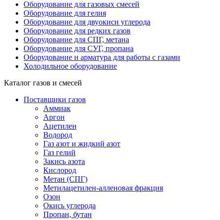
Оборудование для газовых смесей
Оборудование для гелия
Оборудование для двуокиси углерода
Оборудование для редких газов
Оборудование для СПГ, метана
Оборудование для СУГ, пропана
Оборудование и арматура для работы с газами
Холодильное оборудование
Каталог газов и смесей
Поставщики газов
Аммиак
Аргон
Ацетилен
Водород
Газ азот и жидкий азот
Газ гелий
Закись азота
Кислород
Метан (СПГ)
Метилацетилен-алленовая фракция
Озон
Окись углерода
Пропан, бутан