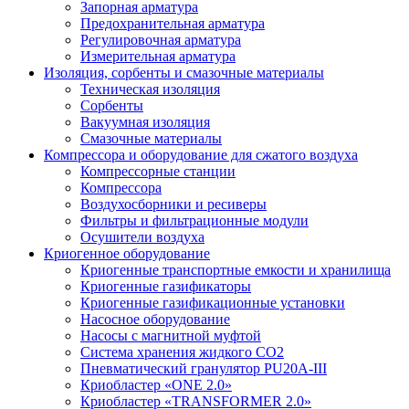
Запорная арматура
Предохранительная арматура
Регулировочная арматура
Измерительная арматура
Изоляция, сорбенты и смазочные материалы
Техническая изоляция
Сорбенты
Вакуумная изоляция
Смазочные материалы
Компрессора и оборудование для сжатого воздуха
Компрессорные станции
Компрессора
Воздухосборники и ресиверы
Фильтры и фильтрационные модули
Осушители воздуха
Криогенное оборудование
Криогенные транспортные емкости и хранилища
Криогенные газификаторы
Криогенные газификационные установки
Насосное оборудование
Насосы с магнитной муфтой
Система хранения жидкого CO2
Пневматический гранулятор PU20A-III
Криобластер «ONE 2.0»
Криобластер «TRANSFORMER 2.0»