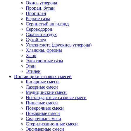
Окись углерода
Пропан, бутан
Пропилен
Редкие газы
Сернистый ангидрид
Сероводород
Сжатый воздух
Сухой лед
Углекислота (двуокись углерода)
Хладоны, фреоны
Хлор
Электронные газы
Этан
Этилен
Поставщики газовых смесей
Бинарные смеси
Лазерные смеси
Медицинские смеси
Нестандартные газовые смеси
Пищевые смеси
Поверочные смеси
Пожарные смеси
Сварочные смеси
Стерилизационные смеси
Эксимерные смеси