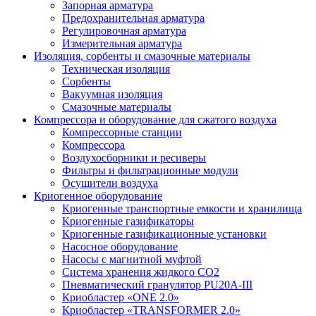
Запорная арматура
Предохранительная арматура
Регулировочная арматура
Измерительная арматура
Изоляция, сорбенты и смазочные материалы
Техническая изоляция
Сорбенты
Вакуумная изоляция
Смазочные материалы
Компрессора и оборудование для сжатого воздуха
Компрессорные станции
Компрессора
Воздухосборники и ресиверы
Фильтры и фильтрационные модули
Осушители воздуха
Криогенное оборудование
Криогенные транспортные емкости и хранилища
Криогенные газификаторы
Криогенные газификационные установки
Насосное оборудование
Насосы с магнитной муфтой
Система хранения жидкого CO2
Пневматический гранулятор PU20A-III
Криобластер «ONE 2.0»
Криобластер «TRANSFORMER 2.0»