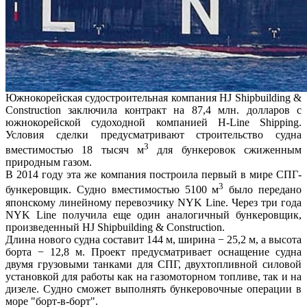
Южнокорейская судостроительная компания HJ Shipbuilding &
Construction заключила контракт на 87,4 млн. долларов с
южнокорейской судоходной компанией H-Line Shipping.
Условия сделки предусматривают строительство судна
3
вместимостью 18 тысяч м
для бункеровок сжиженным
природным газом.
В 2014 году эта же компания построила первый в мире СПГ-
3
бункеровщик. Судно вместимостью 5100 м
было передано
японскому линейному перевозчику NYK Line. Через три года
NYK Line получила еще один аналогичный бункеровщик,
произведенный HJ Shipbuilding & Construction.
Длина нового судна составит 144 м, ширина − 25,2 м, а высота
борта − 12,8 м. Проект предусматривает оснащение судна
двумя грузовыми танками для СПГ, двухтопливной силовой
установкой для работы как на газомоторном топливе, так и на
дизеле. Судно сможет выполнять бункеровочные операции в
море "борт-в-борт".