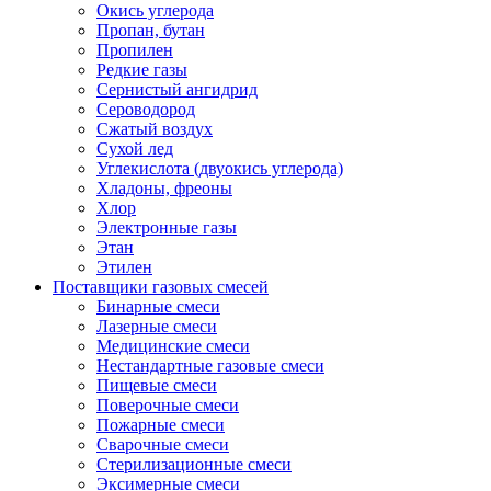
Окись углерода
Пропан, бутан
Пропилен
Редкие газы
Сернистый ангидрид
Сероводород
Сжатый воздух
Сухой лед
Углекислота (двуокись углерода)
Хладоны, фреоны
Хлор
Электронные газы
Этан
Этилен
Поставщики газовых смесей
Бинарные смеси
Лазерные смеси
Медицинские смеси
Нестандартные газовые смеси
Пищевые смеси
Поверочные смеси
Пожарные смеси
Сварочные смеси
Стерилизационные смеси
Эксимерные смеси