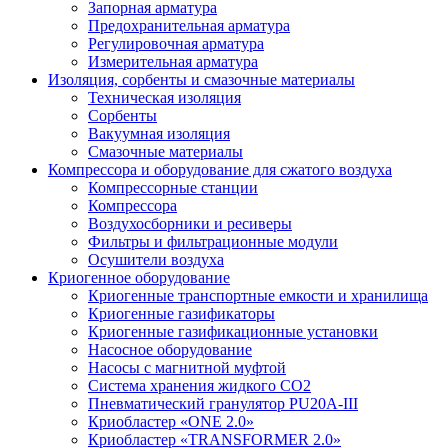
Запорная арматура
Предохранительная арматура
Регулировочная арматура
Измерительная арматура
Изоляция, сорбенты и смазочные материалы
Техническая изоляция
Сорбенты
Вакуумная изоляция
Смазочные материалы
Компрессора и оборудование для сжатого воздуха
Компрессорные станции
Компрессора
Воздухосборники и ресиверы
Фильтры и фильтрационные модули
Осушители воздуха
Криогенное оборудование
Криогенные транспортные емкости и хранилища
Криогенные газификаторы
Криогенные газификационные установки
Насосное оборудование
Насосы с магнитной муфтой
Система хранения жидкого CO2
Пневматический гранулятор PU20A-III
Криобластер «ONE 2.0»
Криобластер «TRANSFORMER 2.0»