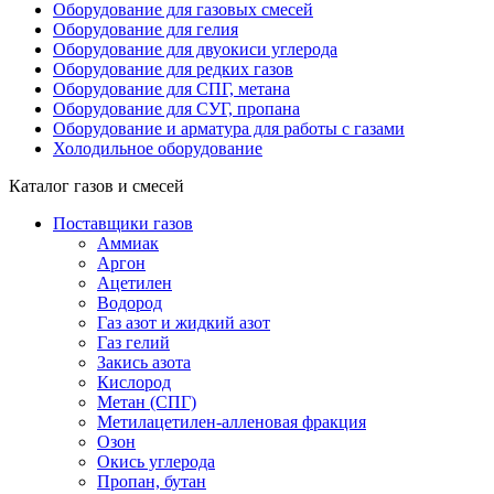
Оборудование для газовых смесей
Оборудование для гелия
Оборудование для двуокиси углерода
Оборудование для редких газов
Оборудование для СПГ, метана
Оборудование для СУГ, пропана
Оборудование и арматура для работы с газами
Холодильное оборудование
Каталог газов и смесей
Поставщики газов
Аммиак
Аргон
Ацетилен
Водород
Газ азот и жидкий азот
Газ гелий
Закись азота
Кислород
Метан (СПГ)
Метилацетилен-алленовая фракция
Озон
Окись углерода
Пропан, бутан