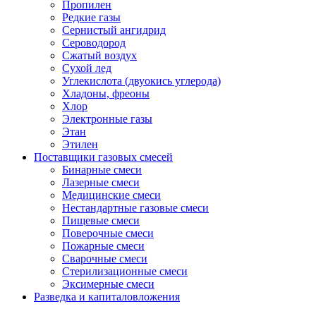
Пропилен
Редкие газы
Сернистый ангидрид
Сероводород
Сжатый воздух
Сухой лед
Углекислота (двуокись углерода)
Хладоны, фреоны
Хлор
Электронные газы
Этан
Этилен
Поставщики газовых смесей
Бинарные смеси
Лазерные смеси
Медицинские смеси
Нестандартные газовые смеси
Пищевые смеси
Поверочные смеси
Пожарные смеси
Сварочные смеси
Стерилизационные смеси
Эксимерные смеси
Разведка и капиталовложения