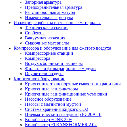
Запорная арматура
Предохранительная арматура
Регулировочная арматура
Измерительная арматура
Изоляция, сорбенты и смазочные материалы
Техническая изоляция
Сорбенты
Вакуумная изоляция
Смазочные материалы
Компрессора и оборудование для сжатого воздуха
Компрессорные станции
Компрессора
Воздухосборники и ресиверы
Фильтры и фильтрационные модули
Осушители воздуха
Криогенное оборудование
Криогенные транспортные емкости и хранилища
Криогенные газификаторы
Криогенные газификационные установки
Насосное оборудование
Насосы с магнитной муфтой
Система хранения жидкого CO2
Пневматический гранулятор PU20A-III
Криобластер «ONE 2.0»
Криобластер «TRANSFORMER 2.0»