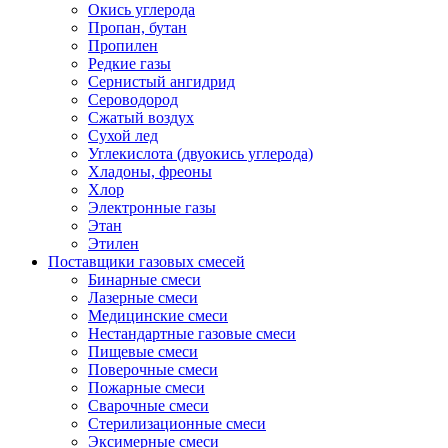
Окись углерода
Пропан, бутан
Пропилен
Редкие газы
Сернистый ангидрид
Сероводород
Сжатый воздух
Сухой лед
Углекислота (двуокись углерода)
Хладоны, фреоны
Хлор
Электронные газы
Этан
Этилен
Поставщики газовых смесей
Бинарные смеси
Лазерные смеси
Медицинские смеси
Нестандартные газовые смеси
Пищевые смеси
Поверочные смеси
Пожарные смеси
Сварочные смеси
Стерилизационные смеси
Эксимерные смеси